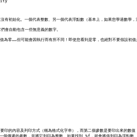
沒有初始化。一個代表整數、另一個代表浮點數（基本上，如果您學過數學，浮
它們會自動包含一些無意義的數字。

值為零……但可能會因執行而有所不同！即使您看到是零，也絕對不要假設初值是
述要印的內容及列印方式（稱為格式化字串），而第二個參數是要印出來的數值，亦
下一個傳遞的參數，並將它列印為整數。如果找到 %f，就會將值列印為浮點數