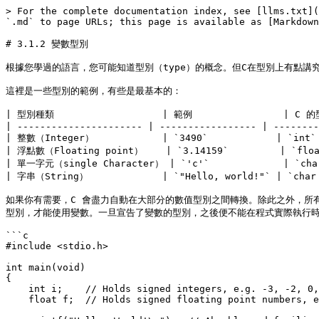
> For the complete documentation index, see [llms.txt](
`.md` to page URLs; this page is available as [Markdown
# 3.1.2 變數型別

根據您學過的語言，您可能知道型別（type）的概念。但C在型別上有點講
這裡是一些型別的範例，有些是最基本的：

| 型別種類                   | 範例                | C 的型別
| ---------------------- | ----------------- | --------
| 整數（Integer）            | `3490`            | `int`  
| 浮點數（Floating point）    | `3.14159`         | `float`
| 單一字元（single Character） | `'c'`             | `char`
| 字串（String）             | `"Hello, world!"` | `char *
如果你有需要，C 會盡力自動在大部分的數值型別之間轉換。除此之外，所
型別，才能使用變數。一旦宣告了變數的型別，之後便不能在程式實際執行時變
```c

#include <stdio.h>

int main(void)

{

    int i;    // Holds signed integers, e.g. -3, -2, 0, 1, 10

    float f;  // Holds signed floating point numbers, e.g. -3.1416
