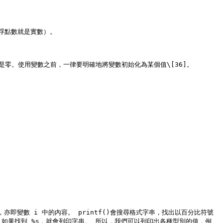
點數就是實數）。

零。使用變數之前，一律要明確地將變數初始化為某個值\[36]。

即變數 i 中的內容。 printf()會搜尋格式字串，找出以百分比符號
。如果找到 %s，就會列印字串。 所以，我們可以列印出各種型別的值，例