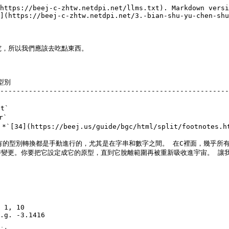
https://beej-c-zhtw.netdpi.net/llms.txt). Markdown versi
](https://beej-c-zhtw.netdpi.net/3.-bian-shu-yu-chen-shu
究，所以我們應該去吃點東西。

                                                      
--------------------------------------------------------
                                                       
                                                       
                                                       
`[34](https://beej.us/guide/bgc/html/split/footnotes.ht
有的型別轉換都是手動進行的，尤其是在字串和數字之間。 在C裡面，幾乎所
更。你要把它設定成它的原型，直到它脫離範圍再被重新吸收進宇宙。 讓我們使用