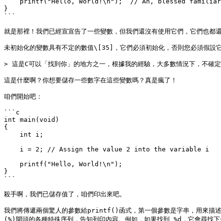
    printf("Hello, World!\n");  // Ah, blessed familiarity

}

```

就是那裡！我們已經宣宣告了一些變數，但我們還沒有使用它們，它們也都還
未初始化的變數具有不定的數值\[35]，它們必須初始化，否則您必須假設
> 這是C可以「找到你」的地方之一，根據我的經驗，大多數情況下，不確定
這是什麼啊？你想要儲存一些數字在這些變數嗎？真是瘋了！

咱們開始吧：

```c

int main(void)

{

    int i;

    i = 2; // Assign the value 2 into the variable i

    printf("Hello, World!\n");

}

```

殺手啊，我們已儲存值了，咱們印出來吧。

我們將傳遞兩個驚人的參數給printf()函式，第一個參數是字串，用來描
(%)開頭的各種特殊序列，告知列印內容。例如，如果找到 %d，它會尋找